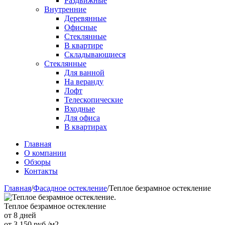
Раздвижные
Внутренние
Деревянные
Офисные
Стеклянные
В квартире
Складывающиеся
Стеклянные
Для ванной
На веранду
Лофт
Телескопические
Входные
Для офиса
В квартирах
Главная
О компании
Обзоры
Контакты
Главная
/
Фасадное остекление
/
Теплое безрамное остекление
Теплое безрамное остекление
от 8 дней
от
3 150
руб./м2