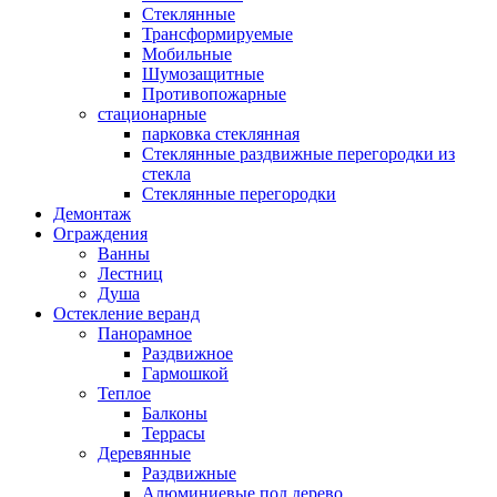
Стеклянные
Трансформируемые
Мобильные
Шумозащитные
Противопожарные
стационарные
парковка стеклянная
Стеклянные раздвижные перегородки из
стекла
Стеклянные перегородки
Демонтаж
Ограждения
Ванны
Лестниц
Душа
Остекление веранд
Панорамное
Раздвижное
Гармошкой
Теплое
Балконы
Террасы
Деревянные
Раздвижные
Алюминиевые под дерево