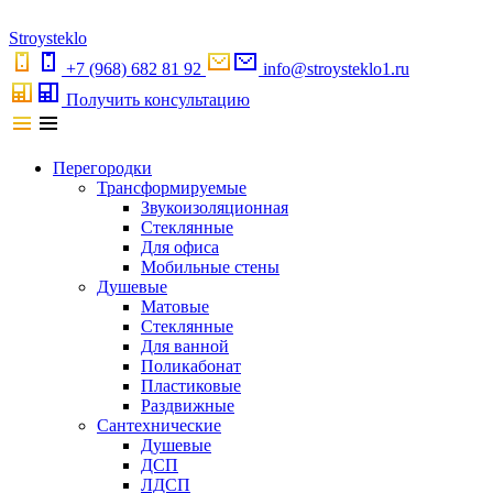
S
troystekl
o
+7 (968) 682 81 92
info@stroysteklo1.ru
Получить консультацию
Перегородки
Трансформируемые
Звукоизоляционная
Стеклянные
Для офиса
Мобильные стены
Душевые
Матовые
Стеклянные
Для ванной
Поликабонат
Пластиковые
Раздвижные
Сантехнические
Душевые
ДСП
ЛДСП