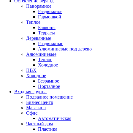
Остекление веранд
Панорамное
Раздвижное
Гармошкой
Теплое
Балконы
Террасы
Деревянные
Раздвижные
Алюминиевые под дерево
Алюминиевые
Теплое
Холодное
ПВХ
Холодное
Безрамное
Порталное
Входная группа
Подвалное помещение
Бизнес центр
Магазина
Офис
Автоматическая
Частный дом
Пластика