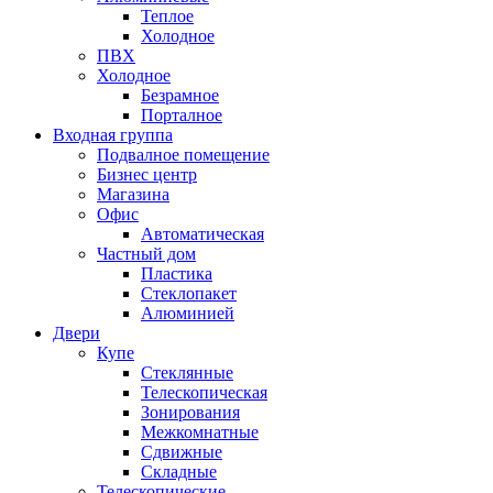
Теплое
Холодное
ПВХ
Холодное
Безрамное
Порталное
Входная группа
Подвалное помещение
Бизнес центр
Магазина
Офис
Автоматическая
Частный дом
Пластика
Стеклопакет
Алюминией
Двери
Купе
Стеклянные
Телескопическая
Зонирования
Межкомнатные
Сдвижные
Складные
Телескопические