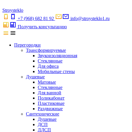
S
troystekl
o
+7 (968) 682 81 92
info@stroysteklo1.ru
Получить консультацию
Перегородки
Трансформируемые
Звукоизоляционная
Стеклянные
Для офиса
Мобильные стены
Душевые
Матовые
Стеклянные
Для ванной
Поликабонат
Пластиковые
Раздвижные
Сантехнические
Душевые
ДСП
ЛДСП