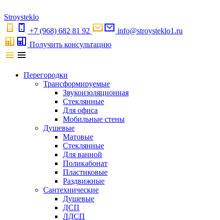
S
troystekl
o
+7 (968) 682 81 92
info@stroysteklo1.ru
Получить консультацию
Перегородки
Трансформируемые
Звукоизоляционная
Стеклянные
Для офиса
Мобильные стены
Душевые
Матовые
Стеклянные
Для ванной
Поликабонат
Пластиковые
Раздвижные
Сантехнические
Душевые
ДСП
ЛДСП