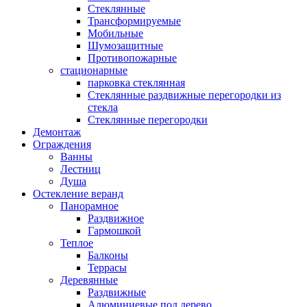
Стеклянные
Трансформируемые
Мобильные
Шумозащитные
Противопожарные
стационарные
парковка стеклянная
Стеклянные раздвижные перегородки из
стекла
Стеклянные перегородки
Демонтаж
Ограждения
Ванны
Лестниц
Душа
Остекление веранд
Панорамное
Раздвижное
Гармошкой
Теплое
Балконы
Террасы
Деревянные
Раздвижные
Алюминиевые под дерево