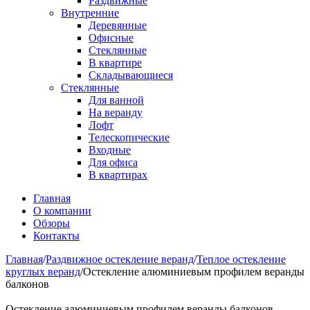
Раздвижные
Внутренние
Деревянные
Офисные
Стеклянные
В квартире
Складывающиеся
Стеклянные
Для ванной
На веранду
Лофт
Телескопические
Входные
Для офиса
В квартирах
Главная
О компании
Обзоры
Контакты
Главная
/
Раздвижное остекление веранд
/
Теплое остекление
круглых веранд
/
Остекление алюминиевым профилем веранды
балконов
Остекление алюминиевым профилем веранды балконов