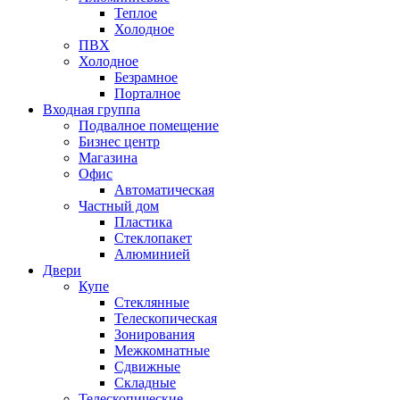
Теплое
Холодное
ПВХ
Холодное
Безрамное
Порталное
Входная группа
Подвалное помещение
Бизнес центр
Магазина
Офис
Автоматическая
Частный дом
Пластика
Стеклопакет
Алюминией
Двери
Купе
Стеклянные
Телескопическая
Зонирования
Межкомнатные
Сдвижные
Складные
Телескопические