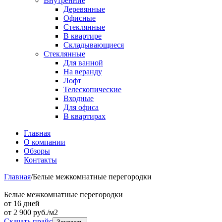
Внутренние
Деревянные
Офисные
Стеклянные
В квартире
Складывающиеся
Стеклянные
Для ванной
На веранду
Лофт
Телескопические
Входные
Для офиса
В квартирах
Главная
О компании
Обзоры
Контакты
Главная
/
Белые межкомнатные перегородки
Белые межкомнатные перегородки
от 16 дней
от
2 900
руб./м2
Скачать прайс