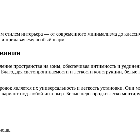
 стилем интерьера — от современного минимализма до классиче
 и придавая ему особый шарм.
ования
ние пространства на зоны, обеспечивая интимность и уединение
 Благодаря светопроницаемости и легкости конструкции, белые
док является их универсальность и легкость установки. Они м
й вариант под любой интерьер. Белые перегородки легко монтир
мощь.