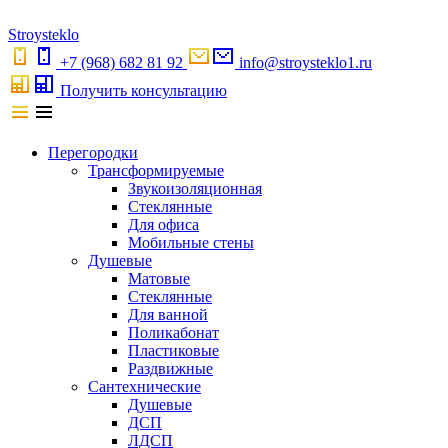
S
troystekl
o
+7 (968) 682 81 92
info@stroysteklo1.ru
Получить консультацию
Перегородки
Трансформируемые
Звукоизоляционная
Стеклянные
Для офиса
Мобильные стены
Душевые
Матовые
Стеклянные
Для ванной
Поликабонат
Пластиковые
Раздвижные
Сантехнические
Душевые
ДСП
ЛДСП