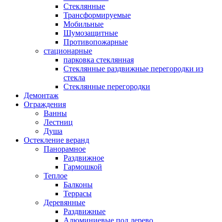
Стеклянные
Трансформируемые
Мобильные
Шумозащитные
Противопожарные
стационарные
парковка стеклянная
Стеклянные раздвижные перегородки из
стекла
Стеклянные перегородки
Демонтаж
Ограждения
Ванны
Лестниц
Душа
Остекление веранд
Панорамное
Раздвижное
Гармошкой
Теплое
Балконы
Террасы
Деревянные
Раздвижные
Алюминиевые под дерево