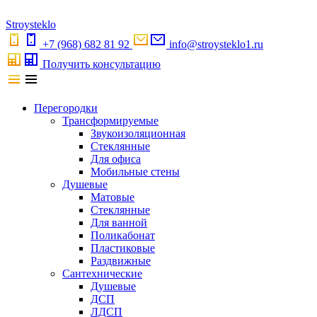
S
troystekl
o
+7 (968) 682 81 92
info@stroysteklo1.ru
Получить консультацию
Перегородки
Трансформируемые
Звукоизоляционная
Стеклянные
Для офиса
Мобильные стены
Душевые
Матовые
Стеклянные
Для ванной
Поликабонат
Пластиковые
Раздвижные
Сантехнические
Душевые
ДСП
ЛДСП