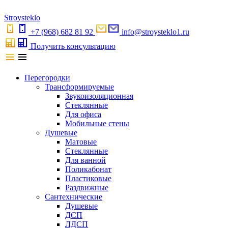
S
troystekl
o
+7 (968) 682 81 92
info@stroysteklo1.ru
Получить консультацию
Перегородки
Трансформируемые
Звукоизоляционная
Стеклянные
Для офиса
Мобильные стены
Душевые
Матовые
Стеклянные
Для ванной
Поликабонат
Пластиковые
Раздвижные
Сантехнические
Душевые
ДСП
ЛДСП