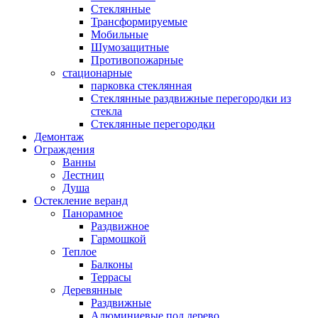
Стеклянные
Трансформируемые
Мобильные
Шумозащитные
Противопожарные
стационарные
парковка стеклянная
Стеклянные раздвижные перегородки из
стекла
Стеклянные перегородки
Демонтаж
Ограждения
Ванны
Лестниц
Душа
Остекление веранд
Панорамное
Раздвижное
Гармошкой
Теплое
Балконы
Террасы
Деревянные
Раздвижные
Алюминиевые под дерево