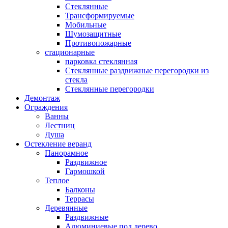
Стеклянные
Трансформируемые
Мобильные
Шумозащитные
Противопожарные
стационарные
парковка стеклянная
Стеклянные раздвижные перегородки из
стекла
Стеклянные перегородки
Демонтаж
Ограждения
Ванны
Лестниц
Душа
Остекление веранд
Панорамное
Раздвижное
Гармошкой
Теплое
Балконы
Террасы
Деревянные
Раздвижные
Алюминиевые под дерево