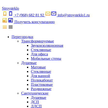
S
troystekl
o
+7 (968) 682 81 92
info@stroysteklo1.ru
Получить консультацию
Перегородки
Трансформируемые
Звукоизоляционная
Стеклянные
Для офиса
Мобильные стены
Душевые
Матовые
Стеклянные
Для ванной
Поликабонат
Пластиковые
Раздвижные
Сантехнические
Душевые
ДСП
ЛДСП