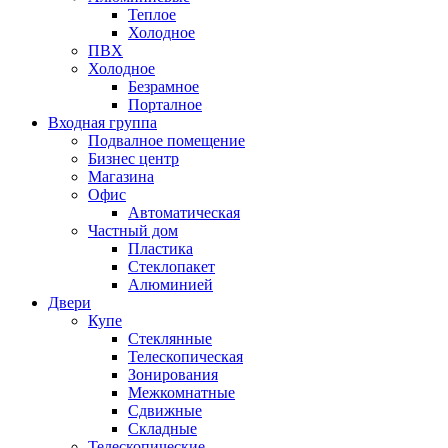
Теплое
Холодное
ПВХ
Холодное
Безрамное
Порталное
Входная группа
Подвалное помещение
Бизнес центр
Магазина
Офис
Автоматическая
Частный дом
Пластика
Стеклопакет
Алюминией
Двери
Купе
Стеклянные
Телескопическая
Зонирования
Межкомнатные
Сдвижные
Складные
Телескопические