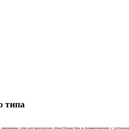
о типа
решение для организации пространства в помещениях с огранич