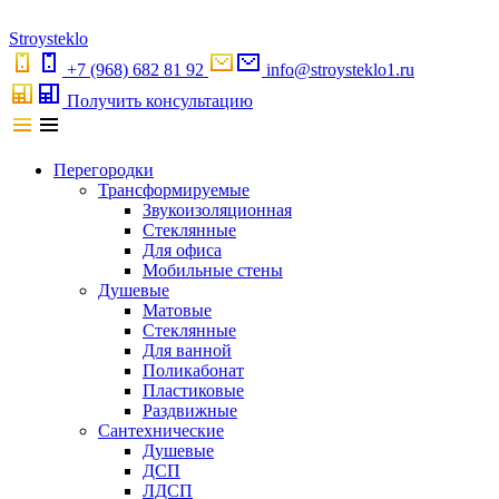
S
troystekl
o
+7 (968) 682 81 92
info@stroysteklo1.ru
Получить консультацию
Перегородки
Трансформируемые
Звукоизоляционная
Стеклянные
Для офиса
Мобильные стены
Душевые
Матовые
Стеклянные
Для ванной
Поликабонат
Пластиковые
Раздвижные
Сантехнические
Душевые
ДСП
ЛДСП