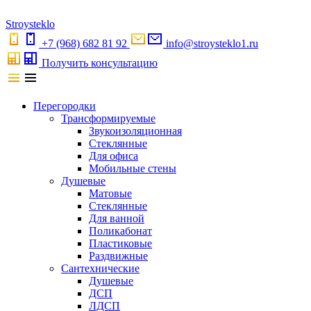
S
troystekl
o
+7 (968) 682 81 92
info@stroysteklo1.ru
Получить консультацию
Перегородки
Трансформируемые
Звукоизоляционная
Стеклянные
Для офиса
Мобильные стены
Душевые
Матовые
Стеклянные
Для ванной
Поликабонат
Пластиковые
Раздвижные
Сантехнические
Душевые
ДСП
ЛДСП