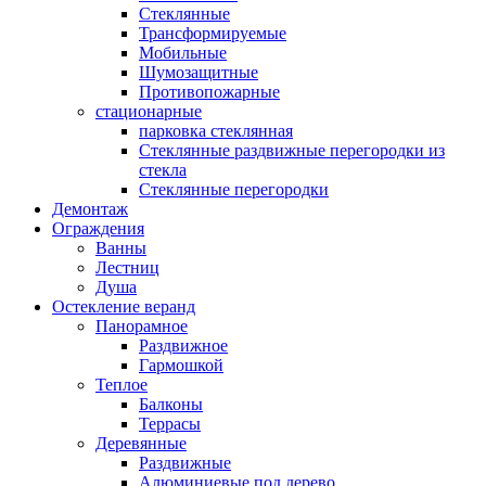
Стеклянные
Трансформируемые
Мобильные
Шумозащитные
Противопожарные
стационарные
парковка стеклянная
Стеклянные раздвижные перегородки из
стекла
Стеклянные перегородки
Демонтаж
Ограждения
Ванны
Лестниц
Душа
Остекление веранд
Панорамное
Раздвижное
Гармошкой
Теплое
Балконы
Террасы
Деревянные
Раздвижные
Алюминиевые под дерево