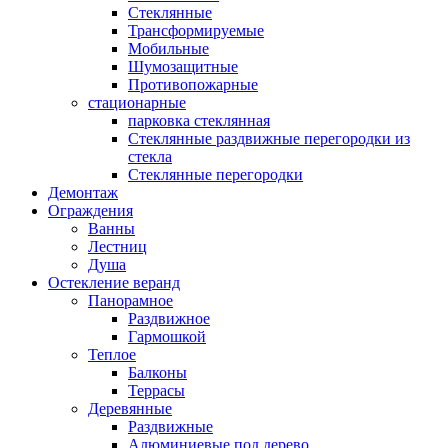
Стеклянные
Трансформируемые
Мобильные
Шумозащитные
Противопожарные
стационарные
парковка стеклянная
Стеклянные раздвижные перегородки из
стекла
Стеклянные перегородки
Демонтаж
Ограждения
Ванны
Лестниц
Душа
Остекление веранд
Панорамное
Раздвижное
Гармошкой
Теплое
Балконы
Террасы
Деревянные
Раздвижные
Алюминиевые под дерево