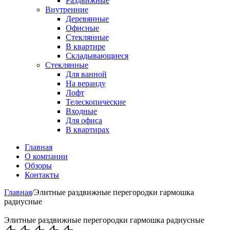
Раздвижные
Внутренние
Деревянные
Офисные
Стеклянные
В квартире
Складывающиеся
Стеклянные
Для ванной
На веранду
Лофт
Телескопические
Входные
Для офиса
В квартирах
Главная
О компании
Обзоры
Контакты
Главная
/
Элитные раздвижные перегородки гармошка
радиусные
Элитные раздвижные перегородки гармошка радиусные