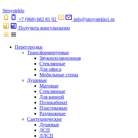
S
troystekl
o
+7 (968) 682 81 92
info@stroysteklo1.ru
Получить консультацию
Перегородки
Трансформируемые
Звукоизоляционная
Стеклянные
Для офиса
Мобильные стены
Душевые
Матовые
Стеклянные
Для ванной
Поликабонат
Пластиковые
Раздвижные
Сантехнические
Душевые
ДСП
ЛДСП