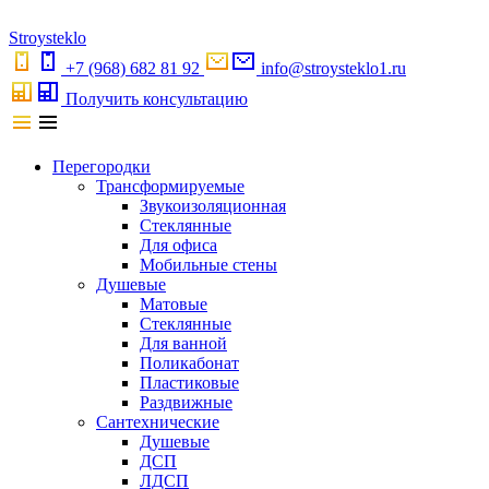
S
troystekl
o
+7 (968) 682 81 92
info@stroysteklo1.ru
Получить консультацию
Перегородки
Трансформируемые
Звукоизоляционная
Стеклянные
Для офиса
Мобильные стены
Душевые
Матовые
Стеклянные
Для ванной
Поликабонат
Пластиковые
Раздвижные
Сантехнические
Душевые
ДСП
ЛДСП