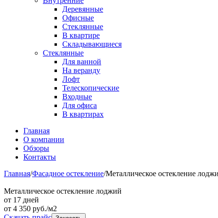
Внутренние
Деревянные
Офисные
Стеклянные
В квартире
Складывающиеся
Стеклянные
Для ванной
На веранду
Лофт
Телескопические
Входные
Для офиса
В квартирах
Главная
О компании
Обзоры
Контакты
Главная
/
Фасадное остекление
/
Металлическое остекление лодж
Металлическое остекление лоджий
от 17 дней
от
4 350
руб./м2
Скачать прайс