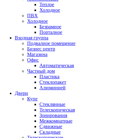
Теплое
Холодное
ПВХ
Холодное
Безрамное
Порталное
Входная группа
Подвалное помещение
Бизнес центр
Магазина
Офис
Автоматическая
Частный дом
Пластика
Стеклопакет
Алюминией
Двери
Купе
Стеклянные
Телескопическая
Зонирования
Межкомнатные
Сдвижные
Складные
Телескопические