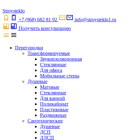
S
troystekl
o
+7 (968) 682 81 92
info@stroysteklo1.ru
Получить консультацию
Перегородки
Трансформируемые
Звукоизоляционная
Стеклянные
Для офиса
Мобильные стены
Душевые
Матовые
Стеклянные
Для ванной
Поликабонат
Пластиковые
Раздвижные
Сантехнические
Душевые
ДСП
ЛДСП