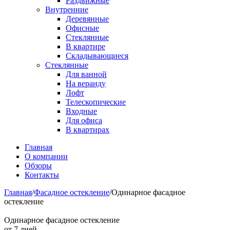
Раздвижные
Внутренние
Деревянные
Офисные
Стеклянные
В квартире
Складывающиеся
Стеклянные
Для ванной
На веранду
Лофт
Телескопические
Входные
Для офиса
В квартирах
Главная
О компании
Обзоры
Контакты
Главная
/
Фасадное остекление
/
Одинарное фасадное
остекление
Одинарное фасадное остекление
от 7 дней