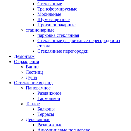
Стеклянные
Трансформируемые
Мобильные
Шумозащитные
Противопожарные
стационарные
парковка стеклянная
Стеклянные раздвижные перегородки из
стекла
Стеклянные перегородки
Демонтаж
Ограждения
Ванны
Лестниц
Душа
Остекление веранд
Панорамное
Раздвижное
Гармошкой
Теплое
Балконы
Террасы
Деревянные
Раздвижные
Алюминиевые под дерево