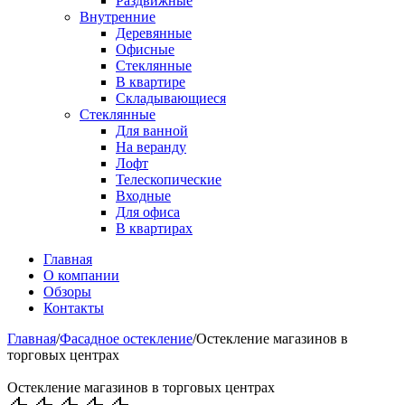
Раздвижные
Внутренние
Деревянные
Офисные
Стеклянные
В квартире
Складывающиеся
Стеклянные
Для ванной
На веранду
Лофт
Телескопические
Входные
Для офиса
В квартирах
Главная
О компании
Обзоры
Контакты
Главная
/
Фасадное остекление
/
Остекление магазинов в
торговых центрах
Остекление магазинов в торговых центрах