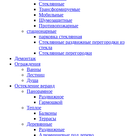
Стеклянные
Трансформируемые
Мобильные
Шумозащитные
Противопожарные
стационарные
парковка стеклянная
Стеклянные раздвижные перегородки из
стекла
Стеклянные перегородки
Демонтаж
Ограждения
Ванны
Лестниц
Душа
Остекление веранд
Панорамное
Раздвижное
Гармошкой
Теплое
Балконы
Террасы
Деревянные
Раздвижные
Алюминиевые под дерево