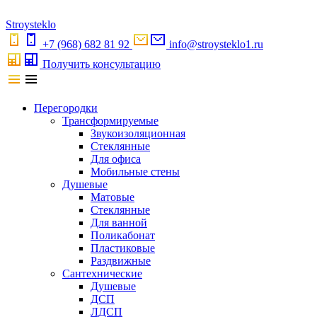
S
troystekl
o
+7 (968) 682 81 92
info@stroysteklo1.ru
Получить консультацию
Перегородки
Трансформируемые
Звукоизоляционная
Стеклянные
Для офиса
Мобильные стены
Душевые
Матовые
Стеклянные
Для ванной
Поликабонат
Пластиковые
Раздвижные
Сантехнические
Душевые
ДСП
ЛДСП