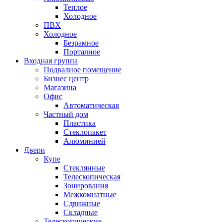
Теплое
Холодное
ПВХ
Холодное
Безрамное
Порталное
Входная группа
Подвалное помещение
Бизнес центр
Магазина
Офис
Автоматическая
Частный дом
Пластика
Стеклопакет
Алюминией
Двери
Купе
Стеклянные
Телескопическая
Зонирования
Межкомнатные
Сдвижные
Складные
Телескопические