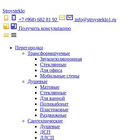
S
troystekl
o
+7 (968) 682 81 92
info@stroysteklo1.ru
Получить консультацию
Перегородки
Трансформируемые
Звукоизоляционная
Стеклянные
Для офиса
Мобильные стены
Душевые
Матовые
Стеклянные
Для ванной
Поликабонат
Пластиковые
Раздвижные
Сантехнические
Душевые
ДСП
ЛДСП