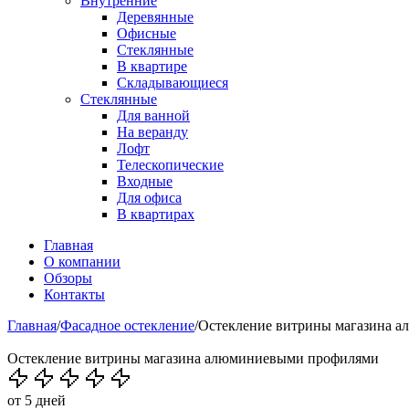
Внутренние
Деревянные
Офисные
Стеклянные
В квартире
Складывающиеся
Стеклянные
Для ванной
На веранду
Лофт
Телескопические
Входные
Для офиса
В квартирах
Главная
О компании
Обзоры
Контакты
Главная
/
Фасадное остекление
/
Остекление витрины магазина 
Остекление витрины магазина алюминиевыми профилями
от 5 дней