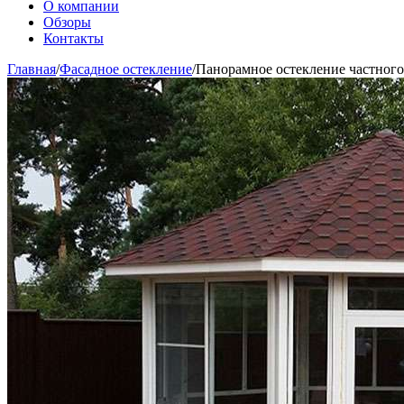
О компании
Обзоры
Контакты
Главная
/
Фасадное остекление
/
Панорамное остекление частного