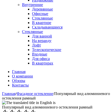
Раздвижные
Внутренние
Деревянные
Офисные
Стеклянные
В квартире
Складывающиеся
Стеклянные
Для ванной
На веранду
Лофт
Телескопические
Входные
Для офиса
В квартирах
Главная
О компании
Обзоры
Контакты
Главная
/
Фасадное остекление
/
Популярный вид алюминиевого
остекления рамный
Популярный вид алюминиевого остекления рамный