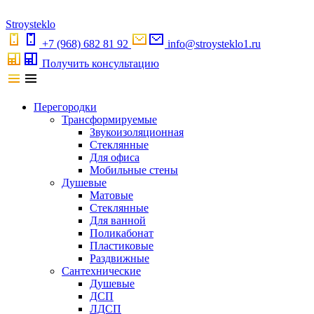
S
troystekl
o
+7 (968) 682 81 92
info@stroysteklo1.ru
Получить консультацию
Перегородки
Трансформируемые
Звукоизоляционная
Стеклянные
Для офиса
Мобильные стены
Душевые
Матовые
Стеклянные
Для ванной
Поликабонат
Пластиковые
Раздвижные
Сантехнические
Душевые
ДСП
ЛДСП