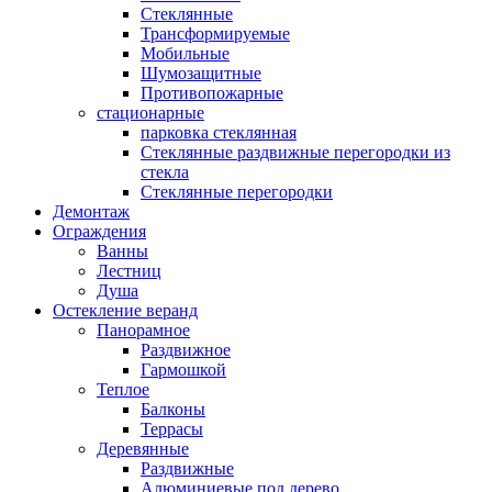
Стеклянные
Трансформируемые
Мобильные
Шумозащитные
Противопожарные
стационарные
парковка стеклянная
Стеклянные раздвижные перегородки из
стекла
Стеклянные перегородки
Демонтаж
Ограждения
Ванны
Лестниц
Душа
Остекление веранд
Панорамное
Раздвижное
Гармошкой
Теплое
Балконы
Террасы
Деревянные
Раздвижные
Алюминиевые под дерево