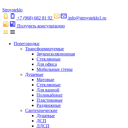
S
troystekl
o
+7 (968) 682 81 92
info@stroysteklo1.ru
Получить консультацию
Перегородки
Трансформируемые
Звукоизоляционная
Стеклянные
Для офиса
Мобильные стены
Душевые
Матовые
Стеклянные
Для ванной
Поликабонат
Пластиковые
Раздвижные
Сантехнические
Душевые
ДСП
ЛДСП