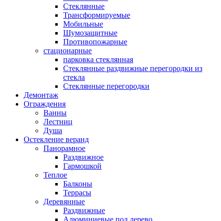
Стеклянные
Трансформируемые
Мобильные
Шумозащитные
Противопожарные
стационарные
парковка стеклянная
Стеклянные раздвижные перегородки из
стекла
Стеклянные перегородки
Демонтаж
Ограждения
Ванны
Лестниц
Душа
Остекление веранд
Панорамное
Раздвижное
Гармошкой
Теплое
Балконы
Террасы
Деревянные
Раздвижные
Алюминиевые под дерево