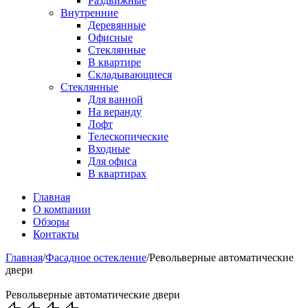
Раздвижные
Внутренние
Деревянные
Офисные
Стеклянные
В квартире
Складывающиеся
Стеклянные
Для ванной
На веранду
Лофт
Телескопические
Входные
Для офиса
В квартирах
Главная
О компании
Обзоры
Контакты
Главная
/
Фасадное остекление
/
Револьверные автоматические
двери
Револьверные автоматические двери