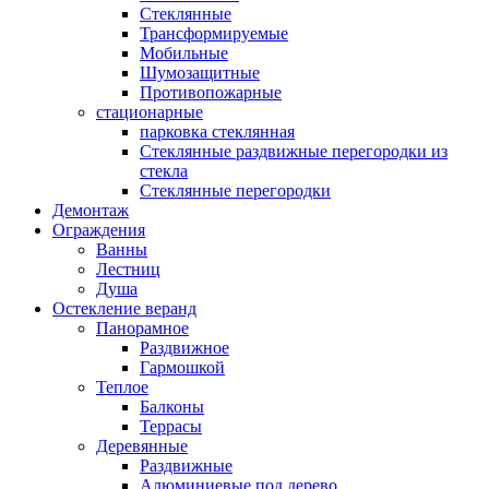
Стеклянные
Трансформируемые
Мобильные
Шумозащитные
Противопожарные
стационарные
парковка стеклянная
Стеклянные раздвижные перегородки из
стекла
Стеклянные перегородки
Демонтаж
Ограждения
Ванны
Лестниц
Душа
Остекление веранд
Панорамное
Раздвижное
Гармошкой
Теплое
Балконы
Террасы
Деревянные
Раздвижные
Алюминиевые под дерево