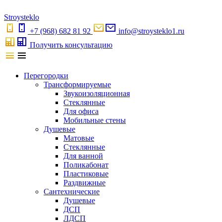
S
troystekl
o
+7 (968) 682 81 92
info@stroysteklo1.ru
Получить консультацию
Перегородки
Трансформируемые
Звукоизоляционная
Стеклянные
Для офиса
Мобильные стены
Душевые
Матовые
Стеклянные
Для ванной
Поликабонат
Пластиковые
Раздвижные
Сантехнические
Душевые
ДСП
ЛДСП