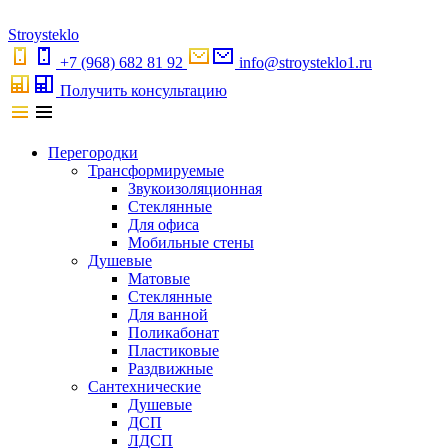
S
troystekl
o
+7 (968) 682 81 92
info@stroysteklo1.ru
Получить консультацию
Перегородки
Трансформируемые
Звукоизоляционная
Стеклянные
Для офиса
Мобильные стены
Душевые
Матовые
Стеклянные
Для ванной
Поликабонат
Пластиковые
Раздвижные
Сантехнические
Душевые
ДСП
ЛДСП