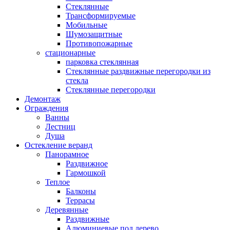
Стеклянные
Трансформируемые
Мобильные
Шумозащитные
Противопожарные
стационарные
парковка стеклянная
Стеклянные раздвижные перегородки из
стекла
Стеклянные перегородки
Демонтаж
Ограждения
Ванны
Лестниц
Душа
Остекление веранд
Панорамное
Раздвижное
Гармошкой
Теплое
Балконы
Террасы
Деревянные
Раздвижные
Алюминиевые под дерево