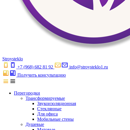
S
troystekl
o
+7 (968) 682 81 92
info@stroysteklo1.ru
Получить консультацию
Перегородки
Трансформируемые
Звукоизоляционная
Стеклянные
Для офиса
Мобильные стены
Душевые
Матовые