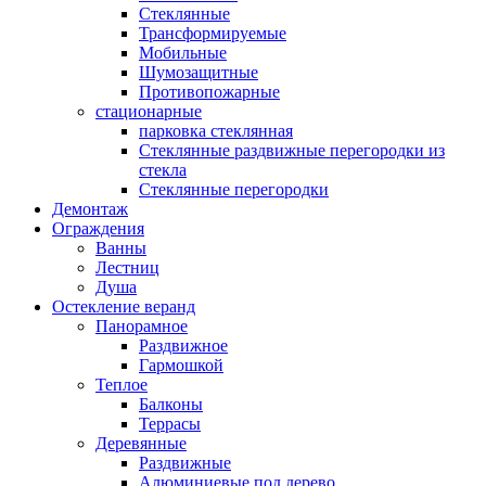
Стеклянные
Трансформируемые
Мобильные
Шумозащитные
Противопожарные
стационарные
парковка стеклянная
Стеклянные раздвижные перегородки из
стекла
Стеклянные перегородки
Демонтаж
Ограждения
Ванны
Лестниц
Душа
Остекление веранд
Панорамное
Раздвижное
Гармошкой
Теплое
Балконы
Террасы
Деревянные
Раздвижные
Алюминиевые под дерево