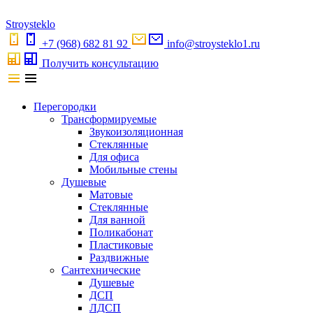
S
troystekl
o
+7 (968) 682 81 92
info@stroysteklo1.ru
Получить консультацию
Перегородки
Трансформируемые
Звукоизоляционная
Стеклянные
Для офиса
Мобильные стены
Душевые
Матовые
Стеклянные
Для ванной
Поликабонат
Пластиковые
Раздвижные
Сантехнические
Душевые
ДСП
ЛДСП