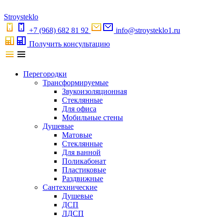
S
troystekl
o
+7 (968) 682 81 92
info@stroysteklo1.ru
Получить консультацию
Перегородки
Трансформируемые
Звукоизоляционная
Стеклянные
Для офиса
Мобильные стены
Душевые
Матовые
Стеклянные
Для ванной
Поликабонат
Пластиковые
Раздвижные
Сантехнические
Душевые
ДСП
ЛДСП