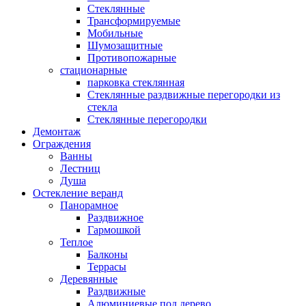
Стеклянные
Трансформируемые
Мобильные
Шумозащитные
Противопожарные
стационарные
парковка стеклянная
Стеклянные раздвижные перегородки из
стекла
Стеклянные перегородки
Демонтаж
Ограждения
Ванны
Лестниц
Душа
Остекление веранд
Панорамное
Раздвижное
Гармошкой
Теплое
Балконы
Террасы
Деревянные
Раздвижные
Алюминиевые под дерево