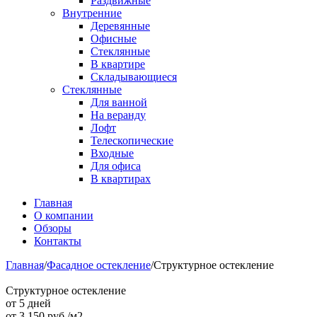
Раздвижные
Внутренние
Деревянные
Офисные
Стеклянные
В квартире
Складывающиеся
Стеклянные
Для ванной
На веранду
Лофт
Телескопические
Входные
Для офиса
В квартирах
Главная
О компании
Обзоры
Контакты
Главная
/
Фасадное остекление
/
Структурное остекление
Структурное остекление
от 5 дней
от
3 150
руб./м2