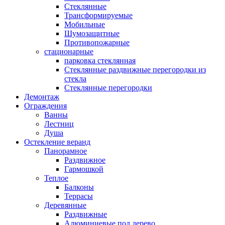
Стеклянные
Трансформируемые
Мобильные
Шумозащитные
Противопожарные
стационарные
парковка стеклянная
Стеклянные раздвижные перегородки из
стекла
Стеклянные перегородки
Демонтаж
Ограждения
Ванны
Лестниц
Душа
Остекление веранд
Панорамное
Раздвижное
Гармошкой
Теплое
Балконы
Террасы
Деревянные
Раздвижные
Алюминиевые под дерево