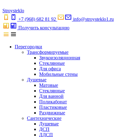
S
troystekl
o
+7 (968) 682 81 92
info@stroysteklo1.ru
Получить консультацию
Перегородки
Трансформируемые
Звукоизоляционная
Стеклянные
Для офиса
Мобильные стены
Душевые
Матовые
Стеклянные
Для ванной
Поликабонат
Пластиковые
Раздвижные
Сантехнические
Душевые
ДСП
ЛДСП