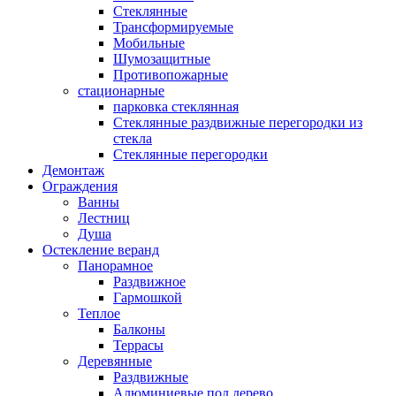
Стеклянные
Трансформируемые
Мобильные
Шумозащитные
Противопожарные
стационарные
парковка стеклянная
Стеклянные раздвижные перегородки из
стекла
Стеклянные перегородки
Демонтаж
Ограждения
Ванны
Лестниц
Душа
Остекление веранд
Панорамное
Раздвижное
Гармошкой
Теплое
Балконы
Террасы
Деревянные
Раздвижные
Алюминиевые под дерево