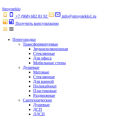
S
troystekl
o
+7 (968) 682 81 92
info@stroysteklo1.ru
Получить консультацию
Перегородки
Трансформируемые
Звукоизоляционная
Стеклянные
Для офиса
Мобильные стены
Душевые
Матовые
Стеклянные
Для ванной
Поликабонат
Пластиковые
Раздвижные
Сантехнические
Душевые
ДСП
ЛДСП