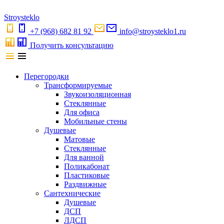
S
troystekl
o
+7 (968) 682 81 92
info@stroysteklo1.ru
Получить консультацию
Перегородки
Трансформируемые
Звукоизоляционная
Стеклянные
Для офиса
Мобильные стены
Душевые
Матовые
Стеклянные
Для ванной
Поликабонат
Пластиковые
Раздвижные
Сантехнические
Душевые
ДСП
ЛДСП