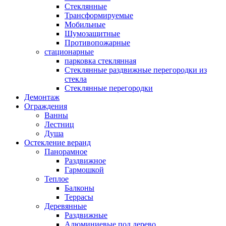
Стеклянные
Трансформируемые
Мобильные
Шумозащитные
Противопожарные
стационарные
парковка стеклянная
Стеклянные раздвижные перегородки из
стекла
Стеклянные перегородки
Демонтаж
Ограждения
Ванны
Лестниц
Душа
Остекление веранд
Панорамное
Раздвижное
Гармошкой
Теплое
Балконы
Террасы
Деревянные
Раздвижные
Алюминиевые под дерево