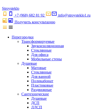
S
troystekl
o
+7 (968) 682 81 92
info@stroysteklo1.ru
Получить консультацию
Перегородки
Трансформируемые
Звукоизоляционная
Стеклянные
Для офиса
Мобильные стены
Душевые
Матовые
Стеклянные
Для ванной
Поликабонат
Пластиковые
Раздвижные
Сантехнические
Душевые
ДСП
ЛДСП