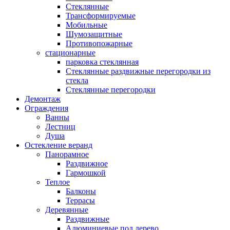
Стеклянные
Трансформируемые
Мобильные
Шумозащитные
Противопожарные
стационарные
парковка стеклянная
Стеклянные раздвижные перегородки из
стекла
Стеклянные перегородки
Демонтаж
Ограждения
Ванны
Лестниц
Душа
Остекление веранд
Панорамное
Раздвижное
Гармошкой
Теплое
Балконы
Террасы
Деревянные
Раздвижные
Алюминиевые под дерево