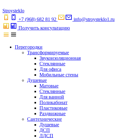
S
troystekl
o
+7 (968) 682 81 92
info@stroysteklo1.ru
Получить консультацию
Перегородки
Трансформируемые
Звукоизоляционная
Стеклянные
Для офиса
Мобильные стены
Душевые
Матовые
Стеклянные
Для ванной
Поликабонат
Пластиковые
Раздвижные
Сантехнические
Душевые
ДСП
ЛДСП