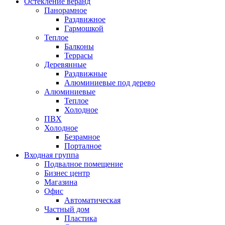
Остекление веранд
Панорамное
Раздвижное
Гармошкой
Теплое
Балконы
Террасы
Деревянные
Раздвижные
Алюминиевые под дерево
Алюминиевые
Теплое
Холодное
ПВХ
Холодное
Безрамное
Порталное
Входная группа
Подвалное помещение
Бизнес центр
Магазина
Офис
Автоматическая
Частный дом
Пластика