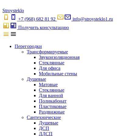
S
troystekl
o
+7 (968) 682 81 92
info@stroysteklo1.ru
Получить консультацию
Перегородки
Трансформируемые
Звукоизоляционная
Стеклянные
Для офиса
Мобильные стены
Душевые
Матовые
Стеклянные
Для ванной
Поликабонат
Пластиковые
Раздвижные
Сантехнические
Душевые
ДСП
ЛДСП