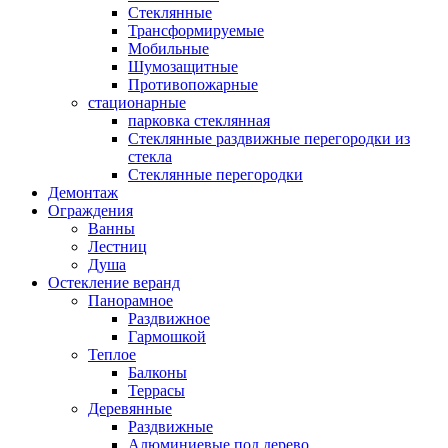
Стеклянные
Трансформируемые
Мобильные
Шумозащитные
Противопожарные
стационарные
парковка стеклянная
Стеклянные раздвижные перегородки из
стекла
Стеклянные перегородки
Демонтаж
Ограждения
Ванны
Лестниц
Душа
Остекление веранд
Панорамное
Раздвижное
Гармошкой
Теплое
Балконы
Террасы
Деревянные
Раздвижные
Алюминиевые под дерево