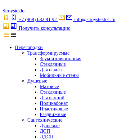
S
troystekl
o
+7 (968) 682 81 92
info@stroysteklo1.ru
Получить консультацию
Перегородки
Трансформируемые
Звукоизоляционная
Стеклянные
Для офиса
Мобильные стены
Душевые
Матовые
Стеклянные
Для ванной
Поликабонат
Пластиковые
Раздвижные
Сантехнические
Душевые
ДСП
ЛДСП