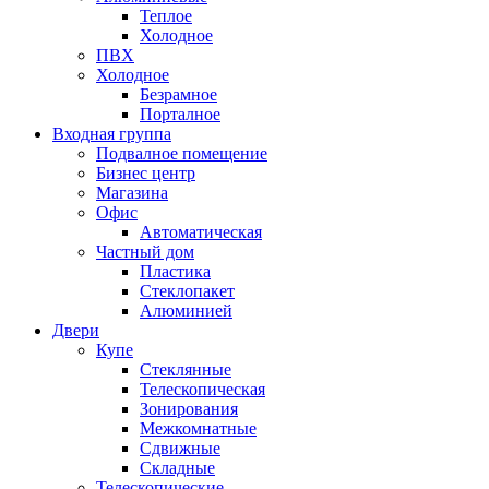
Теплое
Холодное
ПВХ
Холодное
Безрамное
Порталное
Входная группа
Подвалное помещение
Бизнес центр
Магазина
Офис
Автоматическая
Частный дом
Пластика
Стеклопакет
Алюминией
Двери
Купе
Стеклянные
Телескопическая
Зонирования
Межкомнатные
Сдвижные
Складные
Телескопические