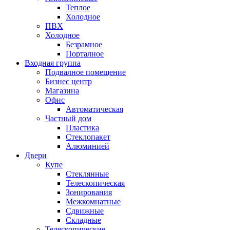
Теплое
Холодное
ПВХ
Холодное
Безрамное
Порталное
Входная группа
Подвалное помещение
Бизнес центр
Магазина
Офис
Автоматическая
Частный дом
Пластика
Стеклопакет
Алюминией
Двери
Купе
Стеклянные
Телескопическая
Зонирования
Межкомнатные
Сдвижные
Складные
Телескопические