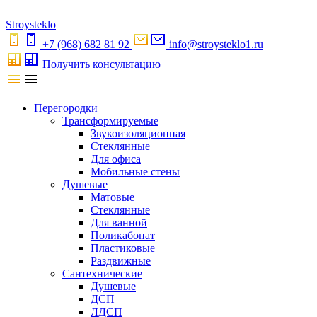
S
troystekl
o
+7 (968) 682 81 92
info@stroysteklo1.ru
Получить консультацию
Перегородки
Трансформируемые
Звукоизоляционная
Стеклянные
Для офиса
Мобильные стены
Душевые
Матовые
Стеклянные
Для ванной
Поликабонат
Пластиковые
Раздвижные
Сантехнические
Душевые
ДСП
ЛДСП