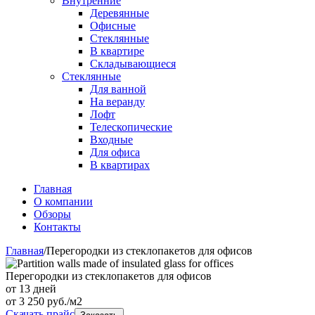
Внутренние
Деревянные
Офисные
Стеклянные
В квартире
Складывающиеся
Стеклянные
Для ванной
На веранду
Лофт
Телескопические
Входные
Для офиса
В квартирах
Главная
О компании
Обзоры
Контакты
Главная
/
Перегородки из стеклопакетов для офисов
Перегородки из стеклопакетов для офисов
от 13 дней
от
3 250
руб./м2
Скачать прайс