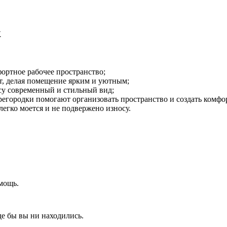
к
фортное рабочее пространство;
т, делая помещение ярким и уютным;
су современный и стильный вид;
егородки помогают организовать пространство и создать комфо
легко моется и не подвержено износу.
мощь.
де бы вы ни находились.