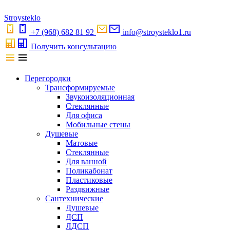
S
troystekl
o
+7 (968) 682 81 92
info@stroysteklo1.ru
Получить консультацию
Перегородки
Трансформируемые
Звукоизоляционная
Стеклянные
Для офиса
Мобильные стены
Душевые
Матовые
Стеклянные
Для ванной
Поликабонат
Пластиковые
Раздвижные
Сантехнические
Душевые
ДСП
ЛДСП