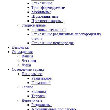
Стеклянные
Трансформируемые
Мобильные
Шумозащитные
Противопожарные
стационарные
парковка стеклянная
Стеклянные раздвижные перегородки из
стекла
Стеклянные перегородки
Демонтаж
Ограждения
Ванны
Лестниц
Душа
Остекление веранд
Панорамное
Раздвижное
Гармошкой
Теплое
Балконы
Террасы
Деревянные
Раздвижные
Алюминиевые под дерево