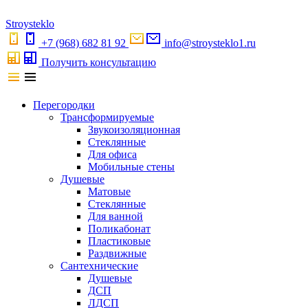
S
troystekl
o
+7 (968) 682 81 92
info@stroysteklo1.ru
Получить консультацию
Перегородки
Трансформируемые
Звукоизоляционная
Стеклянные
Для офиса
Мобильные стены
Душевые
Матовые
Стеклянные
Для ванной
Поликабонат
Пластиковые
Раздвижные
Сантехнические
Душевые
ДСП
ЛДСП