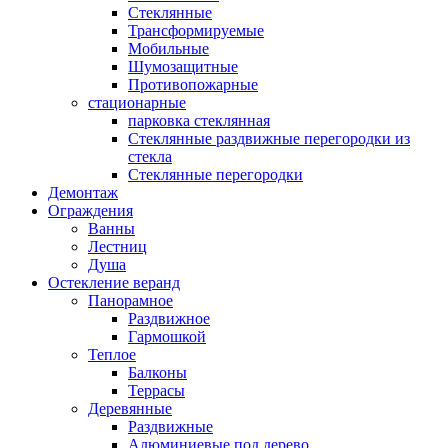
Стеклянные
Трансформируемые
Мобильные
Шумозащитные
Противопожарные
стационарные
парковка стеклянная
Стеклянные раздвижные перегородки из
стекла
Стеклянные перегородки
Демонтаж
Ограждения
Ванны
Лестниц
Душа
Остекление веранд
Панорамное
Раздвижное
Гармошкой
Теплое
Балконы
Террасы
Деревянные
Раздвижные
Алюминиевые под дерево