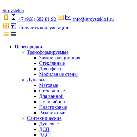
S
troystekl
o
+7 (968) 682 81 92
info@stroysteklo1.ru
Получить консультацию
Перегородки
Трансформируемые
Звукоизоляционная
Стеклянные
Для офиса
Мобильные стены
Душевые
Матовые
Стеклянные
Для ванной
Поликабонат
Пластиковые
Раздвижные
Сантехнические
Душевые
ДСП
ЛДСП