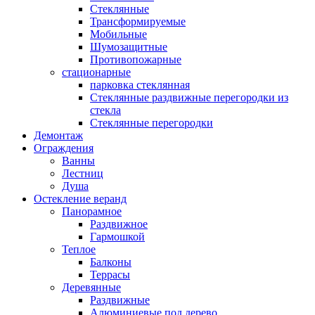
Стеклянные
Трансформируемые
Мобильные
Шумозащитные
Противопожарные
стационарные
парковка стеклянная
Стеклянные раздвижные перегородки из
стекла
Стеклянные перегородки
Демонтаж
Ограждения
Ванны
Лестниц
Душа
Остекление веранд
Панорамное
Раздвижное
Гармошкой
Теплое
Балконы
Террасы
Деревянные
Раздвижные
Алюминиевые под дерево