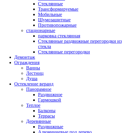
Стеклянные
Трансформируемые
Мобильные
Шумозащитные
Противопожарные
стационарные
парковка стеклянная
Стеклянные раздвижные перегородки из
стекла
Стеклянные перегородки
Демонтаж
Ограждения
Ванны
Лестниц
Душа
Остекление веранд
Панорамное
Раздвижное
Гармошкой
Теплое
Балконы
Террасы
Деревянные
Раздвижные
Алюминиевые под дерево