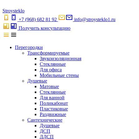
S
troystekl
o
+7 (968) 682 81 92
info@stroysteklo1.ru
Получить консультацию
Перегородки
Трансформируемые
Звукоизоляционная
Стеклянные
Для офиса
Мобильные стены
Душевые
Матовые
Стеклянные
Для ванной
Поликабонат
Пластиковые
Раздвижные
Сантехнические
Душевые
ДСП
ЛДСП