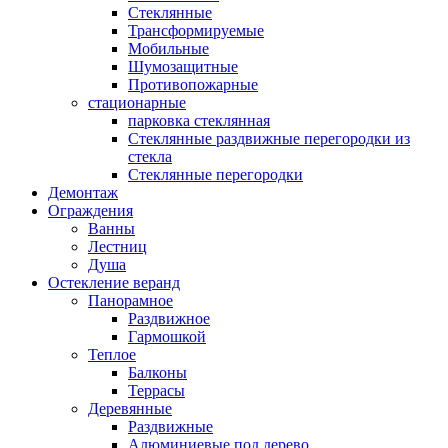
Стеклянные
Трансформируемые
Мобильные
Шумозащитные
Противопожарные
стационарные
парковка стеклянная
Стеклянные раздвижные перегородки из
стекла
Стеклянные перегородки
Демонтаж
Ограждения
Ванны
Лестниц
Душа
Остекление веранд
Панорамное
Раздвижное
Гармошкой
Теплое
Балконы
Террасы
Деревянные
Раздвижные
Алюминиевые под дерево