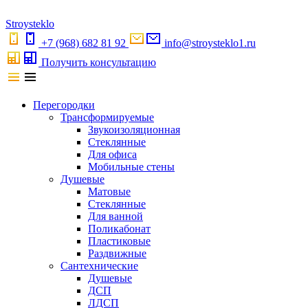
S
troystekl
o
+7 (968) 682 81 92
info@stroysteklo1.ru
Получить консультацию
Перегородки
Трансформируемые
Звукоизоляционная
Стеклянные
Для офиса
Мобильные стены
Душевые
Матовые
Стеклянные
Для ванной
Поликабонат
Пластиковые
Раздвижные
Сантехнические
Душевые
ДСП
ЛДСП