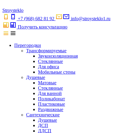
S
troystekl
o
+7 (968) 682 81 92
info@stroysteklo1.ru
Получить консультацию
Перегородки
Трансформируемые
Звукоизоляционная
Стеклянные
Для офиса
Мобильные стены
Душевые
Матовые
Стеклянные
Для ванной
Поликабонат
Пластиковые
Раздвижные
Сантехнические
Душевые
ДСП
ЛДСП