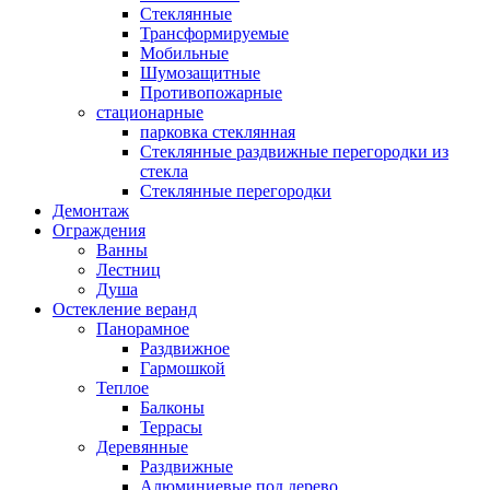
Стеклянные
Трансформируемые
Мобильные
Шумозащитные
Противопожарные
стационарные
парковка стеклянная
Стеклянные раздвижные перегородки из
стекла
Стеклянные перегородки
Демонтаж
Ограждения
Ванны
Лестниц
Душа
Остекление веранд
Панорамное
Раздвижное
Гармошкой
Теплое
Балконы
Террасы
Деревянные
Раздвижные
Алюминиевые под дерево