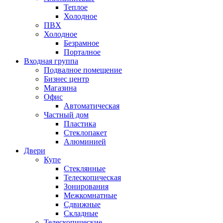
Теплое
Холодное
ПВХ
Холодное
Безрамное
Порталное
Входная группа
Подвалное помещение
Бизнес центр
Магазина
Офис
Автоматическая
Частный дом
Пластика
Стеклопакет
Алюминией
Двери
Купе
Стеклянные
Телескопическая
Зонирования
Межкомнатные
Сдвижные
Складные
Телескопические