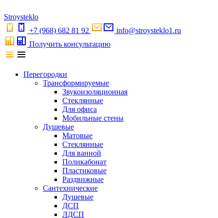
S
troystekl
o
+7 (968) 682 81 92
info@stroysteklo1.ru
Получить консультацию
Перегородки
Трансформируемые
Звукоизоляционная
Стеклянные
Для офиса
Мобильные стены
Душевые
Матовые
Стеклянные
Для ванной
Поликабонат
Пластиковые
Раздвижные
Сантехнические
Душевые
ДСП
ЛДСП