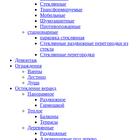
Стеклянные
Трансформируемые
Мобильные
Шумозащитные
Противопожарные
стационарные
парковка стеклянная
Стеклянные раздвижные перегородки из
стекла
Стеклянные перегородки
Демонтаж
Ограждения
Ванны
Лестниц
Душа
Остекление веранд
Панорамное
Раздвижное
Гармошкой
Теплое
Балконы
Террасы
Деревянные
Раздвижные
Алюминиевые под дерево