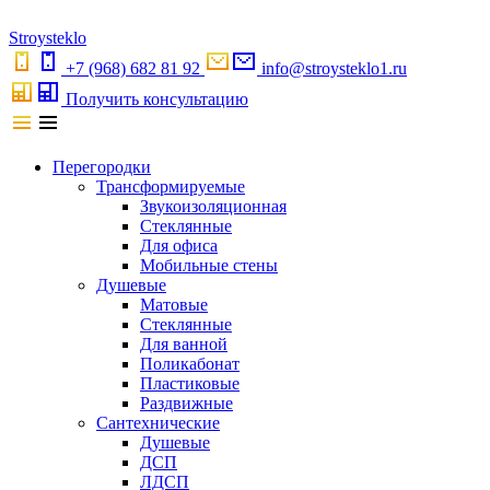
S
troystekl
o
+7 (968) 682 81 92
info@stroysteklo1.ru
Получить консультацию
Перегородки
Трансформируемые
Звукоизоляционная
Стеклянные
Для офиса
Мобильные стены
Душевые
Матовые
Стеклянные
Для ванной
Поликабонат
Пластиковые
Раздвижные
Сантехнические
Душевые
ДСП
ЛДСП