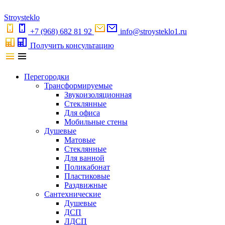
S
troystekl
o
+7 (968) 682 81 92
info@stroysteklo1.ru
Получить консультацию
Перегородки
Трансформируемые
Звукоизоляционная
Стеклянные
Для офиса
Мобильные стены
Душевые
Матовые
Стеклянные
Для ванной
Поликабонат
Пластиковые
Раздвижные
Сантехнические
Душевые
ДСП
ЛДСП