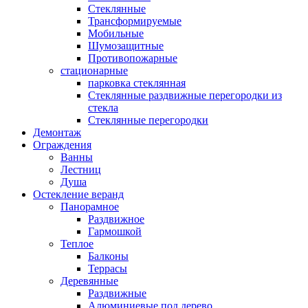
Стеклянные
Трансформируемые
Мобильные
Шумозащитные
Противопожарные
стационарные
парковка стеклянная
Стеклянные раздвижные перегородки из
стекла
Стеклянные перегородки
Демонтаж
Ограждения
Ванны
Лестниц
Душа
Остекление веранд
Панорамное
Раздвижное
Гармошкой
Теплое
Балконы
Террасы
Деревянные
Раздвижные
Алюминиевые под дерево