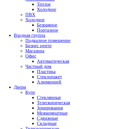
Теплое
Холодное
ПВХ
Холодное
Безрамное
Порталное
Входная группа
Подвалное помещение
Бизнес центр
Магазина
Офис
Автоматическая
Частный дом
Пластика
Стеклопакет
Алюминией
Двери
Купе
Стеклянные
Телескопическая
Зонирования
Межкомнатные
Сдвижные
Складные
Телескопические