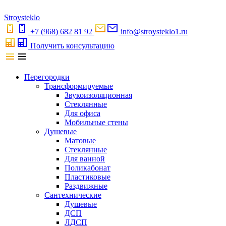
S
troystekl
o
+7 (968) 682 81 92
info@stroysteklo1.ru
Получить консультацию
Перегородки
Трансформируемые
Звукоизоляционная
Стеклянные
Для офиса
Мобильные стены
Душевые
Матовые
Стеклянные
Для ванной
Поликабонат
Пластиковые
Раздвижные
Сантехнические
Душевые
ДСП
ЛДСП