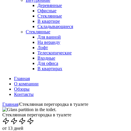
Внутренние
Деревянные
Офисные
Стеклянные
В квартире
Складывающиеся
Стеклянные
Для ванной
На веранду
Лофт
Телескопические
Входные
Для офиса
В квартирах
Главная
О компании
Обзоры
Контакты
Главная
/
Стеклянная перегородка в туалете
Стеклянная перегородка в туалете
от 13 дней