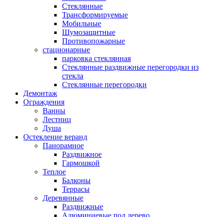
Стеклянные
Трансформируемые
Мобильные
Шумозащитные
Противопожарные
стационарные
парковка стеклянная
Стеклянные раздвижные перегородки из
стекла
Стеклянные перегородки
Демонтаж
Ограждения
Ванны
Лестниц
Душа
Остекление веранд
Панорамное
Раздвижное
Гармошкой
Теплое
Балконы
Террасы
Деревянные
Раздвижные
Алюминиевые под дерево