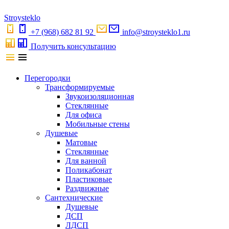
S
troystekl
o
+7 (968) 682 81 92
info@stroysteklo1.ru
Получить консультацию
Перегородки
Трансформируемые
Звукоизоляционная
Стеклянные
Для офиса
Мобильные стены
Душевые
Матовые
Стеклянные
Для ванной
Поликабонат
Пластиковые
Раздвижные
Сантехнические
Душевые
ДСП
ЛДСП