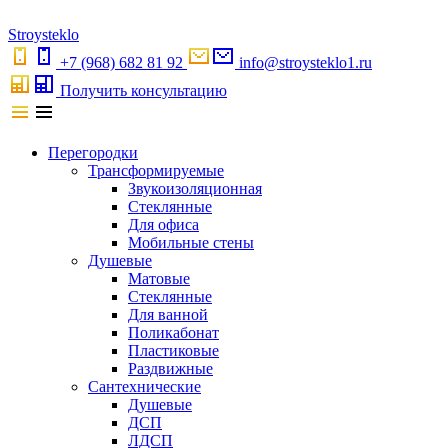
S
troystekl
o
+7 (968) 682 81 92
info@stroysteklo1.ru
Получить консультацию
Перегородки
Трансформируемые
Звукоизоляционная
Стеклянные
Для офиса
Мобильные стены
Душевые
Матовые
Стеклянные
Для ванной
Поликабонат
Пластиковые
Раздвижные
Сантехнические
Душевые
ДСП
ЛДСП