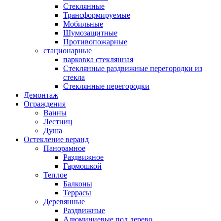
Стеклянные
Трансформируемые
Мобильные
Шумозащитные
Противопожарные
стационарные
парковка стеклянная
Стеклянные раздвижные перегородки из
стекла
Стеклянные перегородки
Демонтаж
Ограждения
Ванны
Лестниц
Душа
Остекление веранд
Панорамное
Раздвижное
Гармошкой
Теплое
Балконы
Террасы
Деревянные
Раздвижные
Алюминиевые под дерево