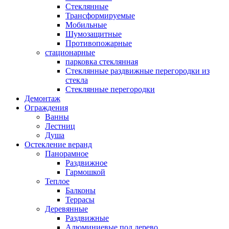
Стеклянные
Трансформируемые
Мобильные
Шумозащитные
Противопожарные
стационарные
парковка стеклянная
Стеклянные раздвижные перегородки из
стекла
Стеклянные перегородки
Демонтаж
Ограждения
Ванны
Лестниц
Душа
Остекление веранд
Панорамное
Раздвижное
Гармошкой
Теплое
Балконы
Террасы
Деревянные
Раздвижные
Алюминиевые под дерево