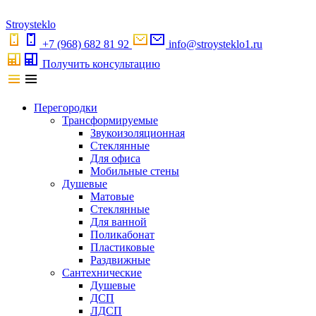
S
troystekl
o
+7 (968) 682 81 92
info@stroysteklo1.ru
Получить консультацию
Перегородки
Трансформируемые
Звукоизоляционная
Стеклянные
Для офиса
Мобильные стены
Душевые
Матовые
Стеклянные
Для ванной
Поликабонат
Пластиковые
Раздвижные
Сантехнические
Душевые
ДСП
ЛДСП