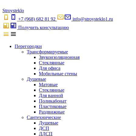
S
troystekl
o
+7 (968) 682 81 92
info@stroysteklo1.ru
Получить консультацию
Перегородки
Трансформируемые
Звукоизоляционная
Стеклянные
Для офиса
Мобильные стены
Душевые
Матовые
Стеклянные
Для ванной
Поликабонат
Пластиковые
Раздвижные
Сантехнические
Душевые
ДСП
ЛДСП