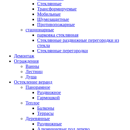
Стеклянные
Трансформируемые
Мобильные
Шумозащитные
Противопожарные
стационарные
парковка стеклянная
Стеклянные раздвижные перегородки из
стекла
Стеклянные перегородки
Демонтаж
Ограждения
Ванны
Лестниц
Душа
Остекление веранд
Панорамное
Раздвижное
Гармошкой
Теплое
Балконы
Террасы
Деревянные
Раздвижные
Алюминиевые под дерево