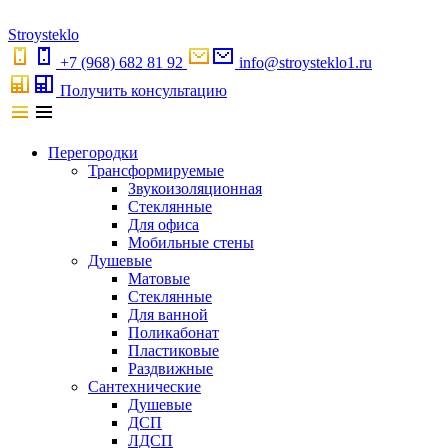
S
troystekl
o
+7 (968) 682 81 92
info@stroysteklo1.ru
Получить консультацию
Перегородки
Трансформируемые
Звукоизоляционная
Стеклянные
Для офиса
Мобильные стены
Душевые
Матовые
Стеклянные
Для ванной
Поликабонат
Пластиковые
Раздвижные
Сантехнические
Душевые
ДСП
ЛДСП