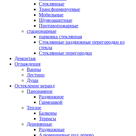
Стеклянные
Трансформируемые
Мобильные
Шумозащитные
Противопожарные
стационарные
парковка стеклянная
Стеклянные раздвижные перегородки из
стекла
Стеклянные перегородки
Демонтаж
Ограждения
Ванны
Лестниц
Душа
Остекление веранд
Панорамное
Раздвижное
Гармошкой
Теплое
Балконы
Террасы
Деревянные
Раздвижные
Алюминиевые под дерево